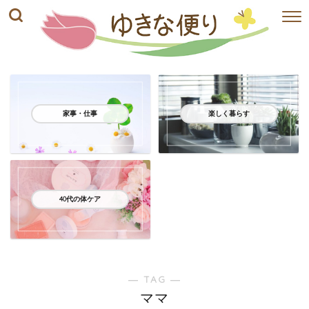
家事・仕事
楽しく暮らす
40代の体ケア
― TAG ―
ママ