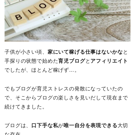
子供が小さい頃、
家にいて稼げる仕事はないかな
と
手探りの状態で始めた
育児ブログ
と
アフィリエイト
でしたが、ほとんど稼げず…。
でもブログが育児ストレスの発散になっていたの
で、そこからブログの楽しさを見いだして現在まで
続けてきました。
ブログは、
口下手な私
が
唯一自分を表現できる
大切
な存在。