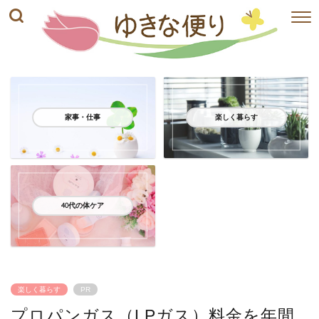
家事・仕事
楽しく暮らす
40代の体ケア
楽しく暮らす
PR
プロパンガス（LPガス）料金を年間